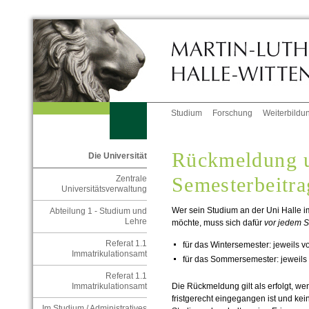
Studium
Forschung
Weiterbildu
Rückmeldung 
Die Universität
Semesterbeitra
Zentrale
Universitätsverwaltung
Wer sein Studium an der Uni Halle 
Abteilung 1 - Studium und
Lehre
möchte, muss sich dafür
vor jedem S
Referat 1.1
für das Wintersemester: jeweils v
Immatrikulationsamt
für das Sommersemester: jeweils 
Referat 1.1
Die Rückmeldung gilt als erfolgt, w
Immatrikulationsamt
fristgerecht eingegangen ist und kei
Im Studium / Administratives