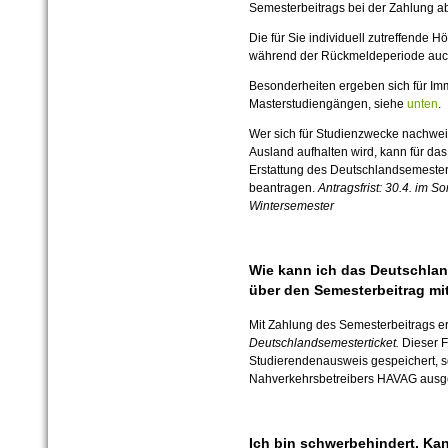
Semesterbeitrags bei der Zahlung a
Die für Sie individuell zutreffende
während der Rückmeldeperiode auc
Besonderheiten ergeben sich für Imma
Masterstudiengängen, siehe
unten
.
Wer sich für Studienzwecke nachwei
Ausland aufhalten wird, kann für da
Erstattung des Deutschlandsemestert
beantragen.
Antragsfrist: 30.4. im 
Wintersemester
Wie kann ich das Deutschlan
über den Semesterbeitrag mi
Mit Zahlung des Semesterbeitrags e
Deutschlandsemesterticket.
Dieser F
Studierendenausweis gespeichert, so
Nahverkehrsbetreibers HAVAG ausg
Ich bin schwerbehindert. Ka