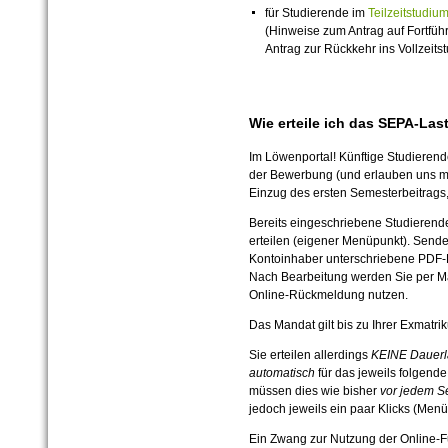
für Studierende im
Teilzeitstudiu
(Hinweise zum Antrag auf Fortfüh
Antrag zur Rückkehr ins Vollzeit
Wie erteile ich das SEPA-Las
Im Löwenportal! Künftige Studieren
der Bewerbung (und erlauben uns mit
Einzug des ersten Semesterbeitrags,
Bereits eingeschriebene Studieren
erteilen (eigener Menüpunkt). Send
Kontoinhaber unterschriebene PDF-
Nach Bearbeitung werden Sie per Mai
Online-Rückmeldung nutzen.
Das Mandat gilt bis zu Ihrer Exmatrik
Sie erteilen allerdings
KEINE Dauerla
automatisch
für das jeweils folgend
müssen dies wie bisher
vor jedem S
jedoch jeweils ein paar Klicks (Men
Ein Zwang zur Nutzung der Online-Fu