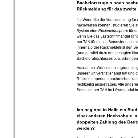
Bachelorzeugnis noch nachre
Rückmeldung für das zweite 
Ja. Wenn Sie die Voraussetzung für 
nachweisen können, studieren Sie zu
System eine
Rückmeldesperre
für d
wenn Sie das Lastschriftmandat scho
per TAN für dieses Semester noch n
innerhalb der Rückmeldefrist den S
(und parallel dazu den besagten Na
Bachelorabschlusses o. ä. erbringen
Ausnahme: Wer seinen zugrundelie
unserer Universität erlangt hat und 
Rückmeldeperiode nachreichen kan
rechtzeitig ausgetragen. Alle ander
Semester per TAN im Löwenportal b
Ich beginne in Halle ein Stud
einer anderen Hochschule in
doppelten Zahlung des Deuts
werden?