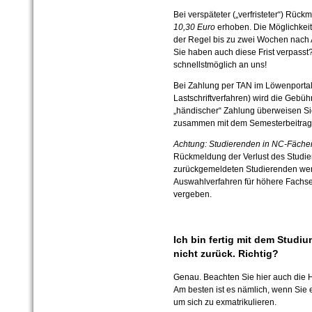
Bei verspäteter („verfristeter“) Rüc
10,30 Euro
erhoben. Die Möglichkeit
der Regel bis zu zwei Wochen nach 
Sie haben auch diese Frist verpass
schnellstmöglich an uns!
Bei Zahlung per TAN im Löwenportal
Lastschriftverfahren) wird die Gebüh
„händischer“ Zahlung überweisen Si
zusammen mit dem Semesterbeitrag
Achtung: Studierenden in NC-Fäche
Rückmeldung der Verlust des Studien
zurückgemeldeten Studierenden we
Auswahlverfahren für höhere Fachs
vergeben.
Ich bin fertig mit dem Studi
nicht zurück. Richtig?
Genau. Beachten Sie hier auch di
Am besten ist es nämlich, wenn Sie e
um sich zu exmatrikulieren.