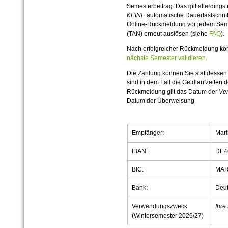
Semesterbeitrag. Das gilt allerdings 
KEINE
automatische Dauerlastschrif
Online-Rückmeldung vor jedem Seme
(TAN) erneut auslösen (siehe
FAQ
).
Nach erfolgreicher Rückmeldung kön
nächste Semester validieren
.
Die Zahlung können Sie stattdessen
sind in dem Fall die Geldlaufzeiten d
Rückmeldung gilt das Datum der
Ve
Datum der Überweisung.
Empfänger:
Mart
IBAN:
DE4
BIC:
MAR
Bank:
Deut
Verwendungszweck
Ihre
(Wintersemester 2026/27)