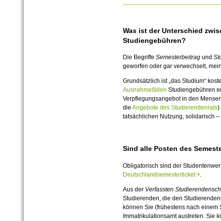
Was ist der Unterschied zwi
Studiengebühren?
Die Begriffe
Semesterbeitrag
und
St
geworfen oder gar verwechselt, mein
Grundsätzlich ist „das Studium“ kos
Ausnahmefällen
Studiengebühren er
Verpflegungsangebot in den Mensen
die
Angebote des Studierendenrats
)
tatsächlichen Nutzung, solidarisch 
Sind alle Posten des Semeste
Obligatorisch sind der Studentenwerk
Deutschlandsemesterticket
.
Aus der
Verfassten Studierendensch
Studierenden, die den Studierendenr
können Sie (frühestens nach einem 
Immatrikulationsamt austreten. Sie 