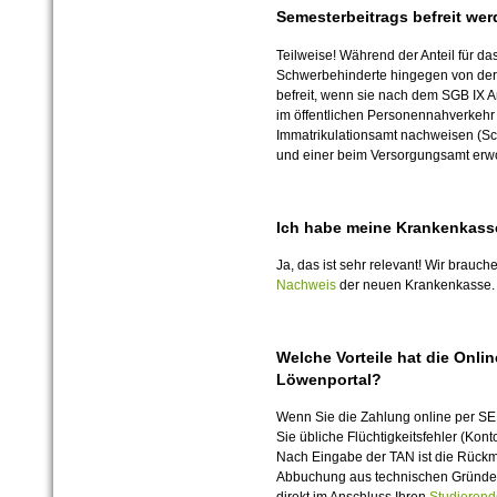
Semesterbeitrags befreit we
Teilweise! Während der Anteil für da
Schwerbehinderte hingegen von der 
befreit, wenn sie nach dem SGB IX A
im öffentlichen Personennahverkeh
Immatrikulationsamt nachweisen (Sc
und einer beim Versorgungsamt erw
Ich habe meine Krankenkasse
Ja, das ist sehr relevant! Wir brau
Nachweis
der neuen Krankenkasse.
Welche Vorteile hat die Onl
Löwenportal?
Wenn Sie die Zahlung online per S
Sie übliche Flüchtigkeitsfehler (Ko
Nach Eingabe der TAN ist die Rückme
Abbuchung aus technischen Gründen 