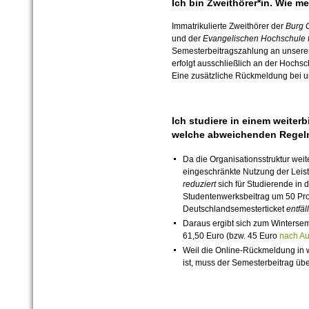
Ich bin Zweithörer*in. Wie m
Immatrikulierte Zweithörer der
Burg 
und der
Evangelischen Hochschule f
Semesterbeitragszahlung an unserer 
erfolgt ausschließlich an der Hochsch
Eine zusätzliche Rückmeldung bei uns 
Ich studiere in einem weite
welche abweichenden Regeln
Da die Organisationsstruktur wei
eingeschränkte Nutzung der Leis
reduziert
sich für Studierende in
Studentenwerksbeitrag um 50 Proz
Deutschlandsemesterticket
entfäll
Daraus ergibt sich zum Winterse
61,50 Euro (bzw. 45 Euro
nach Au
Weil die Online-Rückmeldung in w
ist, muss der Semesterbeitrag ü