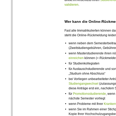
direkt im Anschluss Ihren
Studierend
validieren
.
Wer kann die Online-Rückme
Fast alle Immatrikulierten können da
steht die Online-Rückmeldung leider
wenn neben dem Semesterbeitrag
(Zweitstudiengebühren, Gebühren
wenn Masterstudierende ihren nö
einreichen
können (=
Rückmelde
für Studienkollegiaten
für Austauschstudierende und son
„Studium ohne Abschluss“
bei Vorliegen unbearbeiteter Ant
Studiengangwechsel
(zulassungsf
diese Anträge erst ein,
nachdem
S
für
Promotionsstudierende
, wenn
nächste Semester vorliegt
wenn Probleme mit Ihrer
Kranken
wenn Sie im Rahmen einer Stichp
Kopie Ihrer Hochschulzugangsber