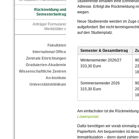
Studierende erhalten eine Erinnerun
Adresse. Erfolgt die Rückmeldung nic
Rückmeldung und
wegen.
Semesterbeitrag
Neue Studierende werden im Zuge 
Anträge/ Formulare/
aufgefordert. Bei nicht termingerech
Merkblätter
auf den Studienplatz.
Fakultäten
Semester & Gesamtbetrag
Z
International Office
Zentrale Einrichtungen
Wintersemester 2026/27
90
Graduierten-Akademie
333,30 Euro
22
Wissenschaftliche Zentren
16
An-Institute
Sommersemester 2026
90
Universitätsklinikum
315,30 Euro
20
16
Am einfachsten ist die Rückmeldun
Löwenportal
.
Dafür benötigen wir vorab einmalig 
Papierform. Am bequemsten ist desse
Immatrikulation – denn damit zahlen 