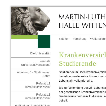
Studium
Forschung
Weiterbildu
Krankenversic
Die Universität
Studierende
Zentrale
Universitätsverwaltung
Studierende müssen krankenversicher
Abteilung 1 - Studium und
Lehre
besteht normalerweise bis maximal 
Lebensjahr vollendet wird.
Referat 1.1
Immatrikulationsamt
Bis zur Vollendung des 25. Lebensja
der gesetzlichen Krankenversicherung
Referat 1.1
familienversichert sein. In diesem Fa
Immatrikulationsamt
befreit.
Im Studium / Administratives