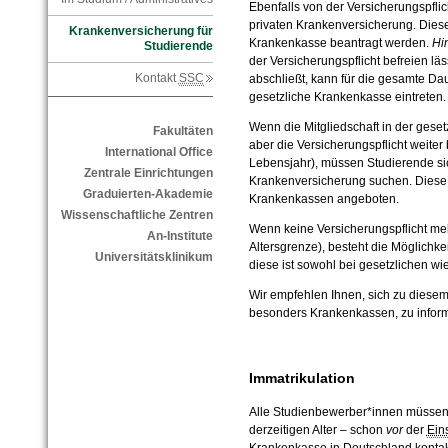
Ebenfalls von der Versicherungspflich
privaten Krankenversicherung. Diese
Krankenversicherung für
Krankenkasse beantragt werden.
Hi
Studierende
der Versicherungspflicht befreien lä
Kontakt
SSC
abschließt, kann für die gesamte Da
gesetzliche Krankenkasse eintreten.
Wenn die Mitgliedschaft in der gese
Fakultäten
aber die Versicherungspflicht weiter
International Office
Lebensjahr), müssen Studierende si
Zentrale Einrichtungen
Krankenversicherung suchen. Diese 
Graduierten-Akademie
Krankenkassen angeboten.
Wissenschaftliche Zentren
Wenn keine Versicherungspflicht meh
An-Institute
Altersgrenze), besteht die Möglichkei
Universitätsklinikum
diese ist sowohl bei gesetzlichen w
Wir empfehlen Ihnen, sich zu diese
besonders Krankenkassen, zu inform
Immatrikulation
Alle Studienbewerber*innen müssen
derzeitigen Alter – schon
vor
der
Ein