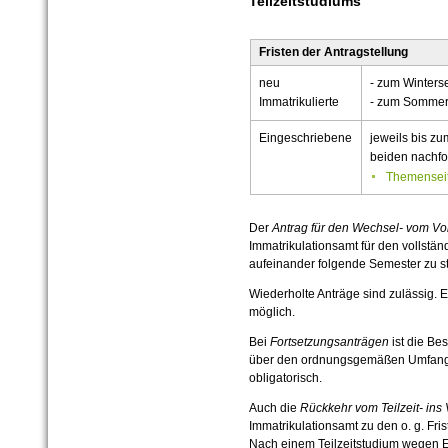
Teilzeitstudiums
Fristen der Antragstellung
neu
- zum Winters
Immatrikulierte
- zum Sommers
Eingeschriebene
jeweils bis z
beiden nachf
Themensei
Der
Antrag für den Wechsel- vom Voll
Immatrikulationsamt für den vollstä
aufeinander folgende Semester zu st
Wiederholte Anträge sind zulässig. 
möglich.
Bei
Fortsetzungsanträgen
ist die Be
über den ordnungsgemäßen Umfang d
obligatorisch.
Auch die
Rückkehr vom Teilzeit- ins 
Immatrikulationsamt zu den o. g. Fri
Nach einem Teilzeitstudium wegen E