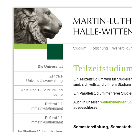
Studium
Forschung
Weiterbildu
Teilzeitstudiu
Die Universität
Zentrale
Ein Teilzeitstudium wird für Studiere
Universitätsverwaltung
sind, sich vollständig ihrem Studium
Abteilung 1 - Studium und
Ein Parallelstudium mehrerer Studien
Lehre
Auch in unseren
weiterbildenden S
Referat 1.1
ausgeschlossen.
Immatrikulationsamt
Referat 1.1
Immatrikulationsamt
Semesterzählung, Semesterb
Im Studium / Administratives