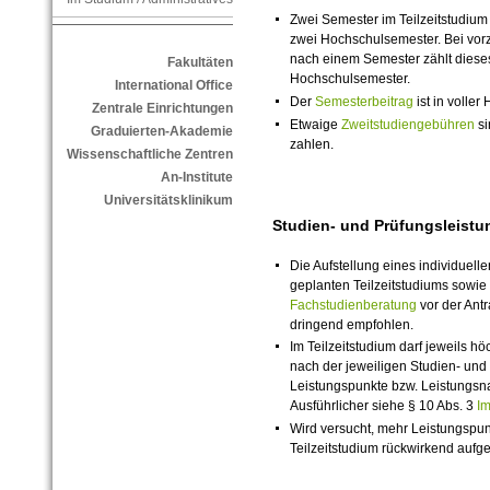
Zwei Semester im Teilzeitstudium
zwei Hochschulsemester. Bei vorz
nach einem Semester zählt dieses
Fakultäten
Hochschulsemester.
International Office
Der
Semesterbeitrag
ist in voller
Zentrale Einrichtungen
Etwaige
Zweitstudiengebühren
si
Graduierten-Akademie
zahlen.
Wissenschaftliche Zentren
An-Institute
Universitätsklinikum
Studien- und Prüfungsleistu
Die Aufstellung eines individuelle
geplanten Teilzeitstudiums sowi
Fachstudienberatung
vor der Antr
dringend
empfohlen.
Im Teilzeitstudium darf jeweils hö
nach der jeweiligen Studien- un
Leistungspunkte bzw. Leistungs
Ausführlicher siehe § 10 Abs. 3
Im
Wird versucht, mehr Leistungspun
Teilzeitstudium rückwirkend aufg