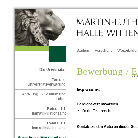
Studium
Forschung
Weiterbildu
Bewerbung /
E
Die Universität
Zentrale
Universitätsverwaltung
Impressum
Abteilung 1 - Studium und
Lehre
Bereichsverantwortlich
Referat 1.1
Katrin Eckebrecht
Immatrikulationsamt
Referat 1.1
Kontakt zu den Autoren dieser Seit
Immatrikulationsamt
Bewerbung / Einschreibung