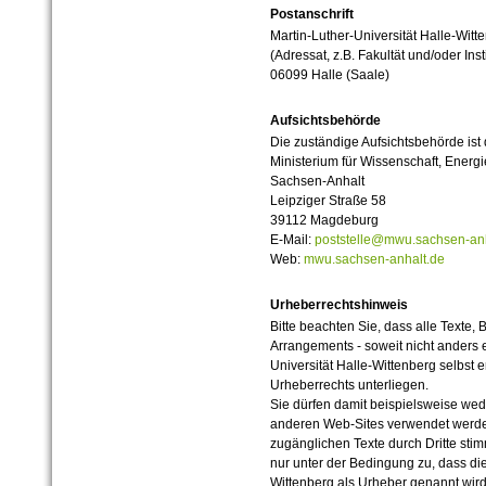
Postanschrift
Martin-Luther-Universität Halle-Witt
(Adressat, z.B. Fakultät und/oder Inst
06099 Halle (Saale)
Aufsichtsbehörde
Die zuständige Aufsichtsbehörde ist
Ministerium für Wissenschaft, Ener
Sachsen-Anhalt
Leipziger Straße 58
39112 Magdeburg
E-Mail:
poststelle@mwu.sachsen-anh
Web:
mwu.sachsen-anhalt.de
Urheberrechtshinweis
Bitte beachten Sie, dass alle Texte, 
Arrangements - soweit nicht anders er
Universität Halle-Wittenberg selbst 
Urheberrechts unterliegen.
Sie dürfen damit beispielsweise wed
anderen Web-Sites verwendet werde
zugänglichen Texte durch Dritte sti
nur unter der Bedingung zu, dass die
Wittenberg als Urheber genannt wird